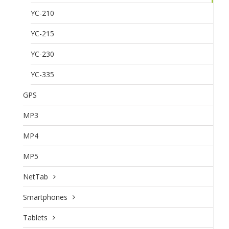
YC-210
YC-215
YC-230
YC-335
GPS
MP3
MP4
MP5
NetTab
Smartphones
Tablets